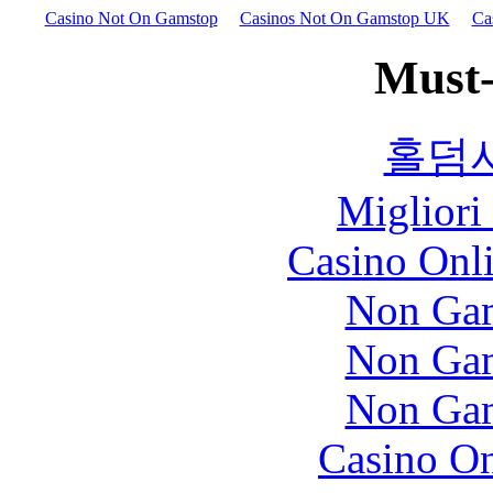
Casino Not On Gamstop
Casinos Not On Gamstop UK
Ca
Must-
홀덤
Migliori
Casino Onli
Non Gam
Non Gam
Non Gam
Casino O