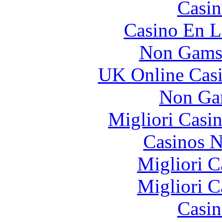
Casin
Casino En L
Non Gams
UK Online Cas
Non Ga
Migliori Casi
Casinos 
Migliori 
Migliori 
Casin