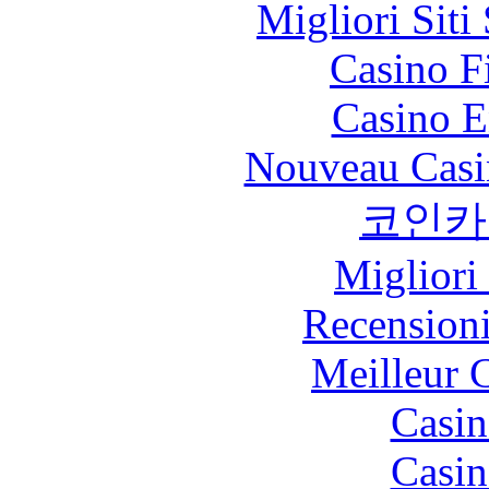
Migliori Sit
Casino F
Casino E
Nouveau Casi
코인카
Migliori
Recension
Meilleur 
Casin
Casin